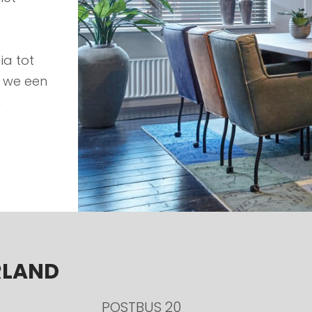
ia tot
n we een
n
RLAND
POSTBUS 20