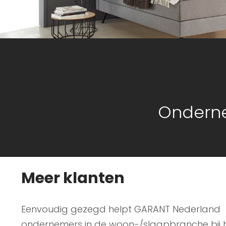
Onderne
Meer klanten
Eenvoudig gezegd helpt GARANT Nederland
ondernemers in de woon-/slaapbranche bij 