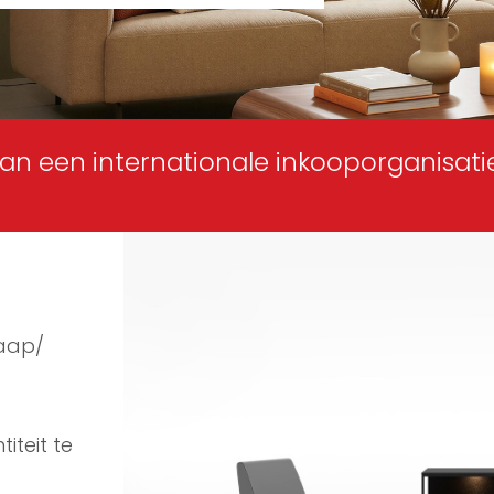
an een internationale inkooporganisat
laap/
iteit te