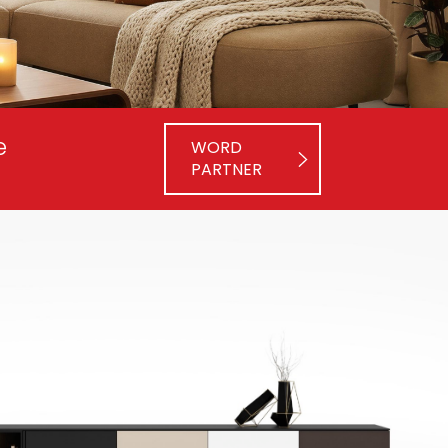
ie
WORD
PARTNER