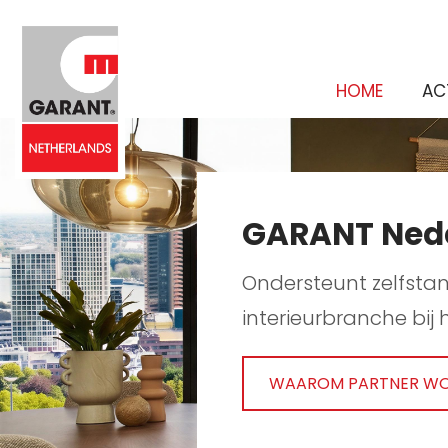
HOME
AC
GARANT Ned
Ondersteunt zelfsta
interieurbranche bij 
WAAROM PARTNER W