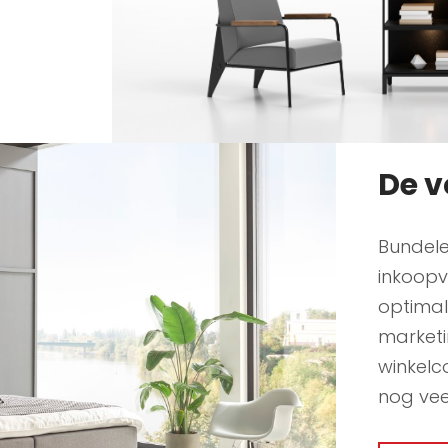
De v
Bundele
inkoopv
optimal
marketi
winkelc
nog vee